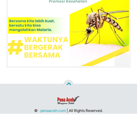
©
‧
penaaceh.com
| All Rights Reserved.
Developed by
Pena aceh