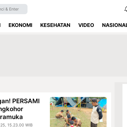
M
EKONOMI
KESEHATAN
VIDEO
NASIONA
gan! PERSAMI
ingkohor
Pramuka
025, 15.23.00 WIB