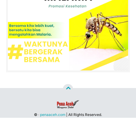
©
‧
penaaceh.com
| All Rights Reserved.
Developed by
Pena aceh