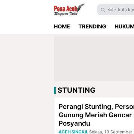
HOME
TRENDING
HUKU
STUNTING
Perangi Stunting, Perso
Gunung Meriah Gencar S
Posyandu
ACEH SINGKIL
Selasa, 19 September