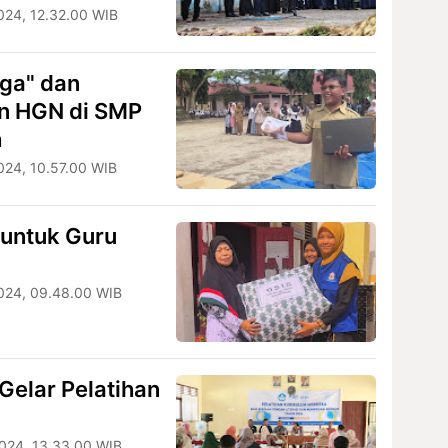
024, 12.32.00 WIB
ga" dan
n HGN di SMP
h
024, 10.57.00 WIB
 untuk Guru
024, 09.48.00 WIB
Gelar Pelatihan
024, 13.33.00 WIB