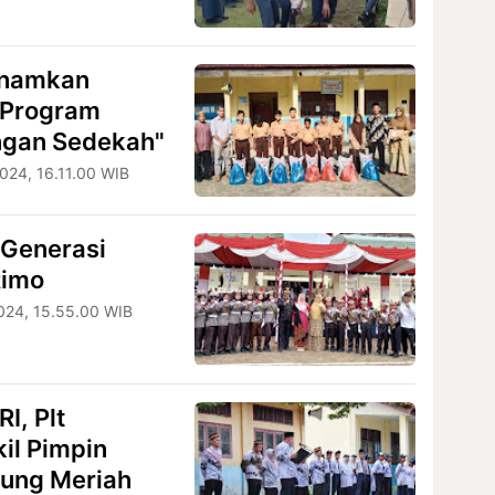
Tanamkan
i Program
ngan Sedekah"
024, 16.11.00 WIB
 Generasi
Rimo
024, 15.55.00 WIB
I, Plt
il Pimpin
ung Meriah