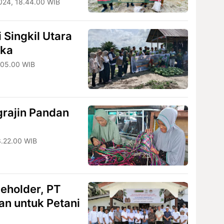
024, 18.44.00 WIB
 Singkil Utara
gka
2.05.00 WIB
grajin Pandan
3.22.00 WIB
eholder, PT
an untuk Petani