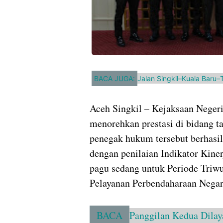
BACA JUGA:
Jalan Singkil–Kuala Baru–
Aceh Singkil – Kejaksaan Negeri
menorehkan prestasi di bidang ta
penegak hukum tersebut berhasil
dengan penilaian Indikator Kine
pagu sedang untuk Periode Triwu
Pelayanan Perbendaharaan Nega
BACA
Panggilan Kedua Dilay