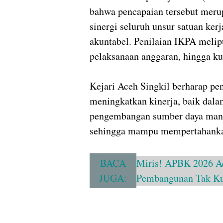
bahwa pencapaian tersebut meru
sinergi seluruh unsur satuan ke
akuntabel. Penilaian IKPA melipu
pelaksanaan anggaran, hingga kua
Kejari Aceh Singkil berharap pe
meningkatkan kinerja, baik dala
pengembangan sumber daya manu
sehingga mampu mempertahankan 
BACA
Miris! APBK 2026 Ac
JUGA:
Pembangunan Tak Ku